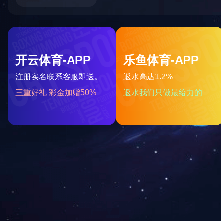
长期以来，平凉星空网页版·官方站
社会责任，培育担当实干星空网页版
尽职守、勇于创新，以实际行动彰显