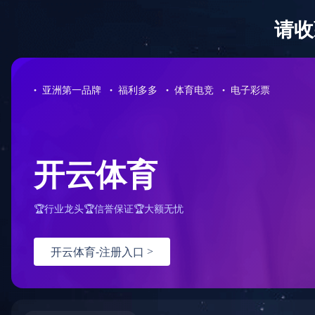
星空网页版
网站星空网页版
星空网页版·官方站 -
空(中国)