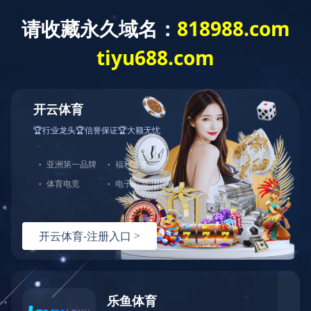
星空网页版
网站星空网页版
星空网页版·官方站 - 星
空(中国)